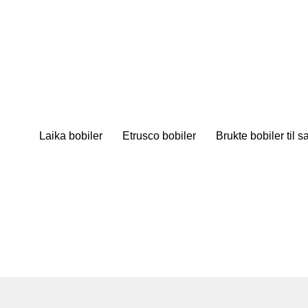
Laika bobiler
Etrusco bobiler
Brukte bobiler til s
Laika bobiler
Etrusco bobiler
Brukte bobiler til s