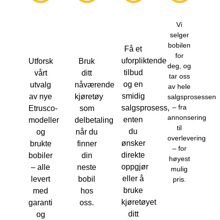
Vi
selger
bobilen
Få et
for
uforpliktende
Utforsk
Bruk
deg, og
tilbud
vårt
ditt
tar oss
og en
utvalg
nåværende
av hele
smidig
av nye
kjøretøy
salgsprosessen
– fra
salgsprosess,
Etrusco-
som
annonsering
enten
modeller
delbetaling
til
du
og
når du
overlevering
ønsker
brukte
finner
– for
direkte
bobiler
din
høyest
oppgjør
– alle
neste
mulig
eller å
levert
bobil
pris.
bruke
med
hos
kjøretøyet
garanti
oss.
ditt
og