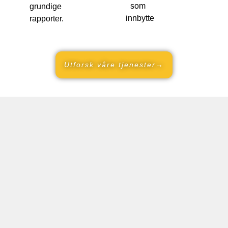
som
grundige
innbytte
rapporter.
Utforsk våre tjenester→