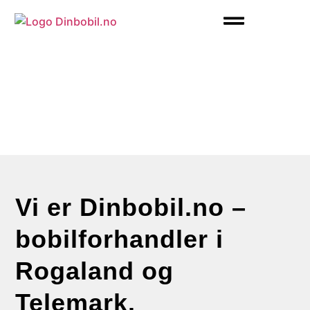
Laika bobiler
Etrusco bobiler
Brukte bobiler til salgs
Om Laika
Om Etrusco
Våre tjenester
Hvem er vi?
Kontakt oss
Vi er Dinbobil.no –
bobilforhandler i
Rogaland og
Telemark.